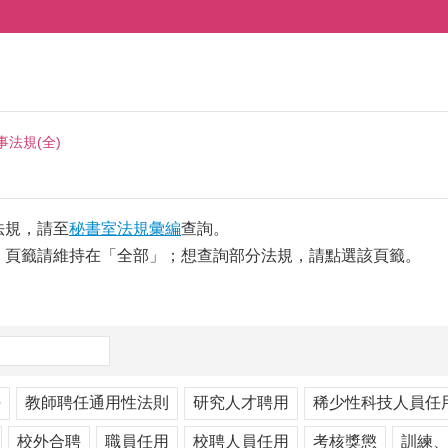
事法規(全)
法規，請至
秘書室法規彙編
查詢。
，頁籤請維持在「全部」；想查詢部分法規，請點選該頁籤。
任
教師聘任通用性法則
研究人才聘用
稀少性科技人員任
校外合聘
職員任用
校聘人員任用
考核獎懲
訓練