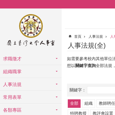
跳到主要內容區塊
首頁
人事法規
人
人事法規(全)
求職徵才
如需要參考校內其他單位
想以
關鍵字查詢
全部法規
組織職掌
人事法規
常用表單
全部
組織
教師聘
各類專區
特聘教授
教評會設置