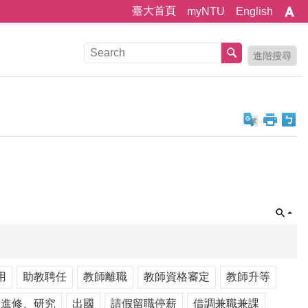
臺大首頁
myNTU
English
進階搜尋
用
助教聘任
教師離職
教師資格審定
教師升等
、進修、研究
出國
請假留職停薪
借調兼職兼課