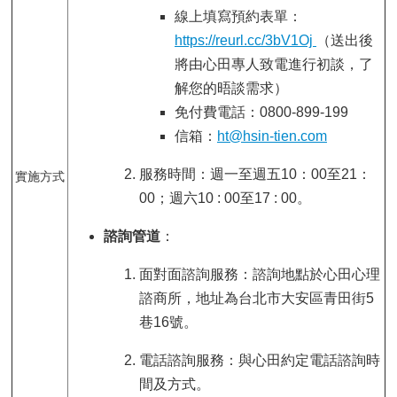
首
線上填寫預約表單：
頁
https://reurl.cc/3bV1Oj
（送出後
將由心田專人致電進行初談，了
myNTU
解您的晤談需求）
免付費電話：0800-899-199
English
信箱：
ht@hsin-tien.com
服務時間：週一至週五10：00至21：
實施方式
00；週六10 : 00至17 : 00。
諮詢管道
：
面對面諮詢服務：諮詢地點於心田心理
諮商所，地址為台北市大安區青田街5
巷16號。
電話諮詢服務：與心田約定電話諮詢時
間及方式。