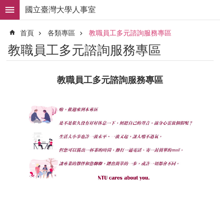
跳到主要內容區塊
國立臺灣大學人事室
進
首頁
各類專區
教職員工多元諮詢服務專區
階
搜
教職員工多元諮詢服務專區
尋
求
教職員工多元諮詢服務專區
職
徵
才
組
織
職
掌
人
事
法
規
常