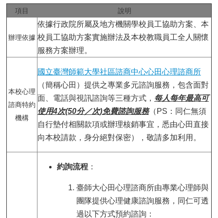
用
項目
說明
表
依據行政院所屬及地方機關學校員工協助方案、本
單
校員工協助方案實施辦法及本校教職員工全人關懷
辦理依據
各
服務方案辦理。
類
專
國立臺灣師範大學社區諮商中心心田心理諮商所
區
（簡稱心田）提供之專業多元諮詢服務，包含面對
本校心理
查
面、電話與視訊諮詢等三種方式，
每人每年最高可
諮商特約
詢
使用4次(50分／次)免費諮詢服務
（PS：同仁無須
事
機構
自行墊付相關款項或辦理核銷事宜，悉由心田直接
項
向本校請款，身分絕對保密），敬請多加利用。
相
關
約詢流程
：
網
站
臺師大心田心理諮商所由專業心理師與
團隊提供心理健康諮詢服務，同仁可透
臺
大
過以下方式預約諮詢：