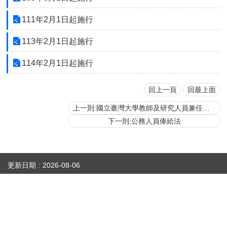
首
頁
111年2月1日起施行
113年2月1日起施行
myNTU
114年2月1日起施行
English
回上一頁
回最上面
上一則:國立臺灣大學教師及研究人員兼任功能性主管職務工作費給與要點
下一則:公務人員俸給法
更新日期
2026-08-06
性騷擾防治專區(含申訴專用電話及信箱)
人事室E-mail：
persadm@ntu.edu.tw
辦公室位置：
禮賢樓5樓(原卓越聯合大樓)(請搭乘商場之反向電梯) ／【醫人組】醫學院校區基
礎醫學大樓209室(
地圖
)