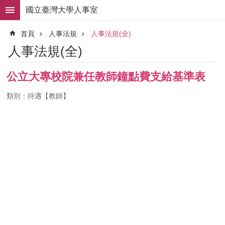
跳到主要內容區塊
國立臺灣大學人事室
進
首頁
人事法規
人事法規(全)
階
搜
人事法規(全)
尋
求
公立大專校院兼任教師鐘點費支給基準表
職
徵
類別：待遇【教師】
才
組
織
職
掌
人
事
法
規
常