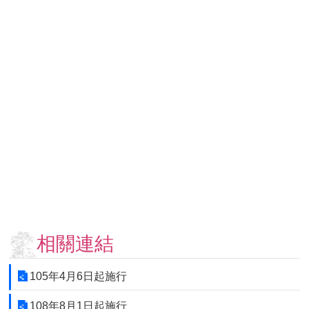
用
表
單
各
類
專
區
查
詢
事
項
相
關
網
相關連結
站
105年4月6日起施行
臺
大
108年8月1日起施行