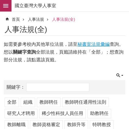
跳到主要內容區塊
國立臺灣大學人事室
進
首頁
人事法規
人事法規(全)
階
搜
人事法規(全)
尋
求
如需要參考校內其他單位法規，請至
秘書室法規彙編
查詢。
職
想以
關鍵字查詢
全部法規，頁籤請維持在「全部」；想查詢
徵
才
部分法規，請點選該頁籤。
組
織
職
掌
人
全部
組織
教師聘任
教師聘任通用性法則
事
法
研究人才聘用
稀少性科技人員任用
助教聘任
規
教師離職
教師資格審定
教師升等
特聘教授
常