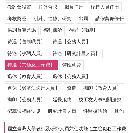
用
教評會設置
校外合聘
職員任用
校聘人員任用
表
單
考核獎懲
訓練、進修、研究
出國
請假留職停薪
各
借調兼職兼課
福利保險
待遇【教師】
類
待遇【舊制職員】
待遇【公務人員】
專
區
待遇【校聘人員】
待遇【研究計畫人員】
查
待遇【其他及工作費】
彈性薪資
詢
事
退休【教育人員】
退休【公務人員】
項
退休【勞基法適用人員】
資遣
撫卹【教育人員】
相
關
撫卹【公務人員】
延長服務
技工友人事相關法規
網
站
勞基法相關法規
研究計畫人員
性騷擾防治
其他
臺
國立臺灣大學教師及研究人員兼任功能性主管職務工作費
大