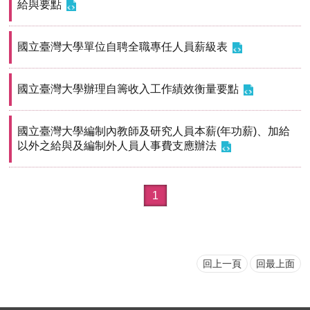
給與要點
首
頁
國立臺灣大學單位自聘全職專任人員薪級表
myNTU
國立臺灣大學辦理自籌收入工作績效衡量要點
English
國立臺灣大學編制內教師及研究人員本薪(年功薪)、加給
以外之給與及編制外人員人事費支應辦法
1
回上一頁
回最上面