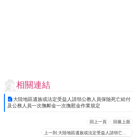
用
表
單
各
類
專
區
查
詢
事
項
相關連結
相
關
大陸地區遺族或法定受益人請領公教人員保險死亡給付
網
及公務人員一次撫卹金一次撫慰金作業規定
站
回上一頁
回最上面
臺
上一則:大陸地區遺族或法定受益人請領亡故公立學校教職員一次撫卹金一次撫慰金及公教人員保險死亡給付作業規定
大