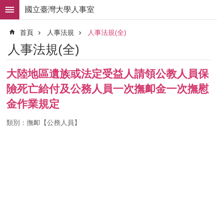
跳到主要內容區塊
國立臺灣大學人事室
進
首頁
人事法規
人事法規(全)
階
搜
人事法規(全)
尋
求
大陸地區遺族或法定受益人請領公教人員保
職
險死亡給付及公務人員一次撫卹金一次撫慰
徵
才
金作業規定
組
類別：撫卹【公務人員】
織
職
掌
人
事
法
規
常