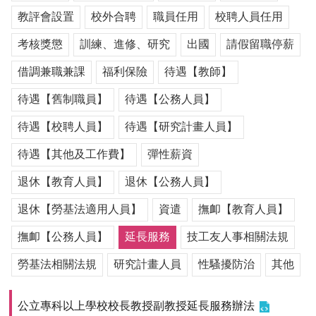
用
教評會設置
校外合聘
職員任用
校聘人員任用
表
單
考核獎懲
訓練、進修、研究
出國
請假留職停薪
各
借調兼職兼課
福利保險
待遇【教師】
類
待遇【舊制職員】
待遇【公務人員】
專
區
待遇【校聘人員】
待遇【研究計畫人員】
查
待遇【其他及工作費】
彈性薪資
詢
事
退休【教育人員】
退休【公務人員】
項
退休【勞基法適用人員】
資遣
撫卹【教育人員】
相
關
撫卹【公務人員】
延長服務
技工友人事相關法規
網
站
勞基法相關法規
研究計畫人員
性騷擾防治
其他
臺
公立專科以上學校校長教授副教授延長服務辦法
大