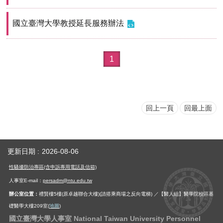
首
頁
國立臺灣大學教授延長服務辦法
myNTU
1
English
回上一頁
回最上面
更新日期
2026-08-06
性騷擾防治專區(含申訴專用電話及信箱)
人事室E-mail：
persadm@ntu.edu.tw
辦公室位置：
禮賢樓5樓(原卓越聯合大樓)(請搭乘商場之反向電梯) ／【醫人組】醫學院校區基
礎醫學大樓209室(
地圖
)
國立臺灣大學人事室 National Taiwan University Personnel