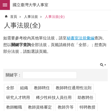
跳到主要內容區塊
國立臺灣大學人事室
進
首頁
人事法規
人事法規(全)
階
搜
人事法規(全)
尋
求
如需要參考校內其他單位法規，請至
秘書室法規彙編
查詢。
職
想以
關鍵字查詢
全部法規，頁籤請維持在「全部」；想查詢
徵
才
部分法規，請點選該頁籤。
組
織
職
掌
人
全部
組織
教師聘任
教師聘任通用性法則
事
法
研究人才聘用
稀少性科技人員任用
助教聘任
規
教師離職
教師資格審定
教師升等
特聘教授
常