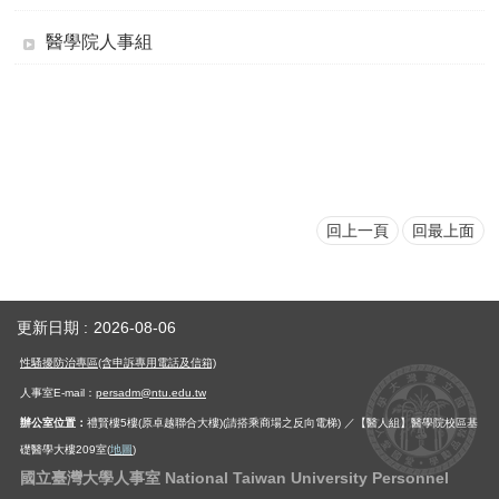
用
醫學院人事組
表
單
各
類
專
區
查
回上一頁
回最上面
詢
事
項
更新日期
2026-08-06
相
關
性騷擾防治專區(含申訴專用電話及信箱)
網
人事室E-mail：
persadm@ntu.edu.tw
站
辦公室位置：
禮賢樓5樓(原卓越聯合大樓)(請搭乘商場之反向電梯) ／【醫人組】醫學院校區基
礎醫學大樓209室(
地圖
)
臺
國立臺灣大學人事室 National Taiwan University Personnel
大