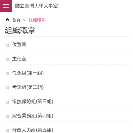
跳到主要內容區塊
國立臺灣大學人事室
進
首頁
組織職掌
階
搜
組織職掌
尋
求
位置圖
職
徵
主任室
才
組
任免組(第一組)
織
職
考訓組(第二組)
掌
退撫保險組(第三組)
人
事
法
綜合業務組(第四組)
規
行政人力組(第五組)
常