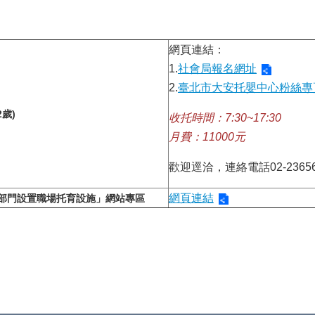
網頁連結：
1.
社會局報名網址
2.
臺北市大安托嬰中心粉絲專
歲)
收托時間：7:30~17:30
月費：11000元
歡迎逕洽，連絡電話02-23656
網頁連結
部門設置職場托育設施」網站專區