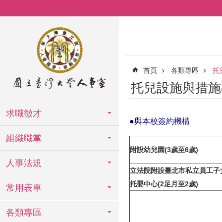
跳到主要內容區塊
首頁
各類專區
托
托兒設施與措施
求職徵才
●與本校簽約機構
組織職掌
附設幼兒園(3歲至6歲)
人事法規
立法院附設臺北市私立員工子
托嬰中心(2足月至2歲)
常用表單
各類專區