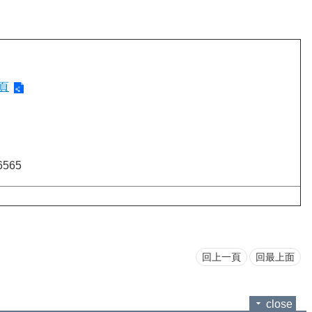
頁
565
回上一頁
回最上面
close