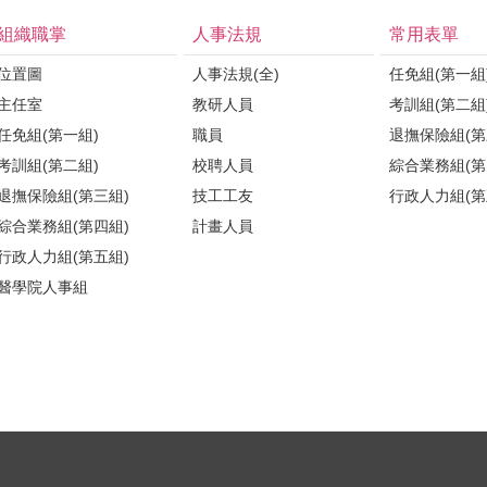
組織職掌
人事法規
常用表單
位置圖
人事法規(全)
任免組(第一組
主任室
教研人員
考訓組(第二組
任免組(第一組)
職員
退撫保險組(第
考訓組(第二組)
校聘人員
綜合業務組(第
退撫保險組(第三組)
技工工友
行政人力組(第
綜合業務組(第四組)
計畫人員
行政人力組(第五組)
醫學院人事組