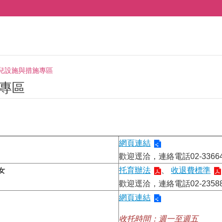
兒設施與措施專區
專區
網頁連結
歡迎逕洽，連絡電話02-33664
托育辦法
、
收退費標準
女
歡迎逕洽，連絡電話02-23588
網頁連結
收托時間：週一至週五