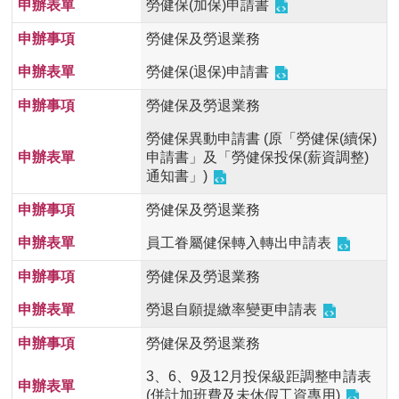
勞健保(加保)申請書
用
表
勞健保及勞退業務
單
勞健保(退保)申請書
各
勞健保及勞退業務
類
專
勞健保異動申請書 (原「勞健保(續保)
區
申請書」及「勞健保投保(薪資調整)
通知書」)
查
詢
勞健保及勞退業務
事
項
員工眷屬健保轉入轉出申請表
相
勞健保及勞退業務
關
網
勞退自願提繳率變更申請表
站
勞健保及勞退業務
臺
3、6、9及12月投保級距調整申請表
大
(併計加班費及未休假工資專用)