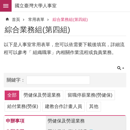
跳到主要內容區塊
國立臺灣大學人事室
進
首頁
常用表單
綜合業務組(第四組)
階
搜
綜合業務組(第四組)
尋
求
以下是人事室常用表單，您可以依需要下載後填寫，詳細流
職
程可以參考「 組織職掌」內相關作業流程或負責業務。
徵
才
組
織
職
掌
全部
勞健保及勞退業務
留職停薪業務(勞健保)
人
事
給付業務(勞保)
建教合作計畫人員
其他
法
規
勞健保及勞退業務
常