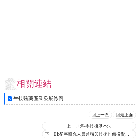
用
表
單
各
類
專
區
查
詢
事
相關連結
項
相
生技醫藥產業發展條例
關
網
站
回上一頁
回最上面
上一則:科學技術基本法
臺
下一則:從事研究人員兼職與技術作價投資事業管理辦法
大