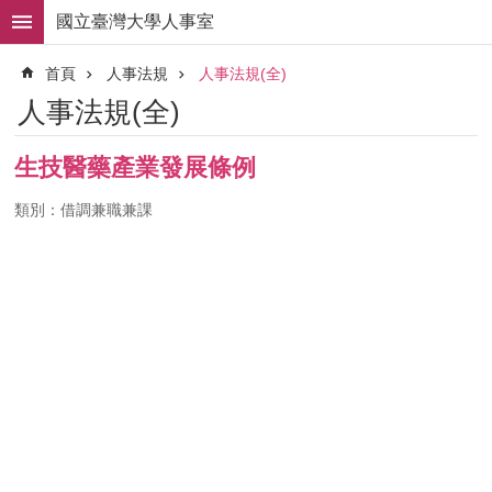
跳到主要內容區塊
國立臺灣大學人事室
進
首頁
人事法規
人事法規(全)
階
搜
人事法規(全)
尋
求
生技醫藥產業發展條例
職
徵
類別：借調兼職兼課
才
組
織
職
掌
人
事
法
規
常