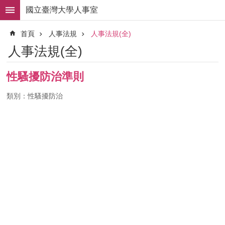
跳到主要內容區塊
國立臺灣大學人事室
進
首頁
人事法規
人事法規(全)
階
搜
人事法規(全)
尋
求
性騷擾防治準則
職
徵
類別：性騷擾防治
才
組
織
職
掌
人
事
法
規
常