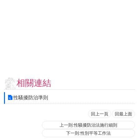
用
表
單
各
類
專
區
查
詢
事
相關連結
項
相
性騷擾防治準則
關
網
站
回上一頁
回最上面
上一則:性騷擾防治法施行細則
臺
下一則:性別平等工作法
大