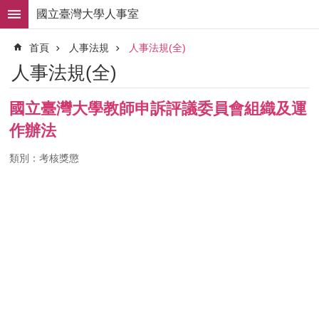
跳到主要內容區塊
國立臺灣大學人事室
進
首頁
人事法規
人事法規(全)
階
搜
人事法規(全)
尋
求
國立臺灣大學教師申訴評議委員會組織及運
職
作辦法
徵
才
類別：考核獎懲
組
織
職
掌
人
事
法
規
常