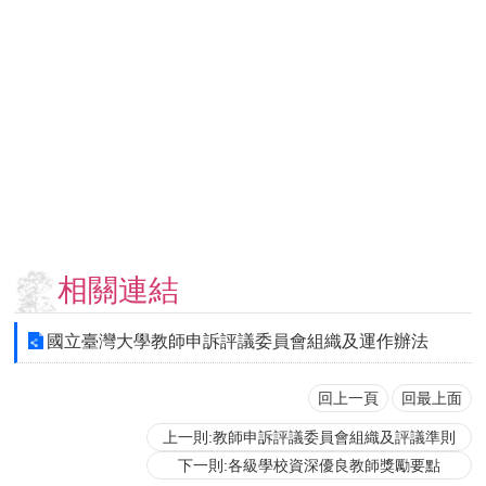
用
表
單
各
類
專
區
查
詢
事
相關連結
項
相
國立臺灣大學教師申訴評議委員會組織及運作辦法
關
網
站
回上一頁
回最上面
上一則:教師申訴評議委員會組織及評議準則
臺
下一則:各級學校資深優良教師獎勵要點
大