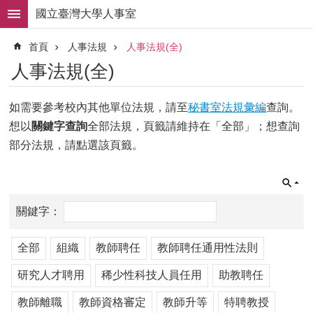
跳到主要內容區塊
國立臺灣大學人事室
進
首頁
人事法規
人事法規(全)
階
搜
人事法規(全)
尋
求
如需要參考校內其他單位法規，請至
秘書室法規彙編
查詢。
職
想以
關鍵字查詢
全部法規，頁籤請維持在「全部」；想查詢
徵
才
部分法規，請點選該頁籤。
組
織
職
掌
人
全部
組織
教師聘任
教師聘任通用性法則
事
法
研究人才聘用
稀少性科技人員任用
助教聘任
規
教師離職
教師資格審定
教師升等
特聘教授
常