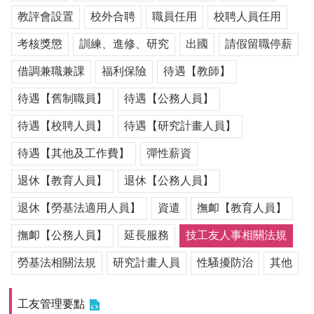
用
教評會設置
校外合聘
職員任用
校聘人員任用
表
單
考核獎懲
訓練、進修、研究
出國
請假留職停薪
各
借調兼職兼課
福利保險
待遇【教師】
類
待遇【舊制職員】
待遇【公務人員】
專
區
待遇【校聘人員】
待遇【研究計畫人員】
查
待遇【其他及工作費】
彈性薪資
詢
事
退休【教育人員】
退休【公務人員】
項
退休【勞基法適用人員】
資遣
撫卹【教育人員】
相
關
撫卹【公務人員】
延長服務
技工友人事相關法規
網
站
勞基法相關法規
研究計畫人員
性騷擾防治
其他
臺
工友管理要點
大