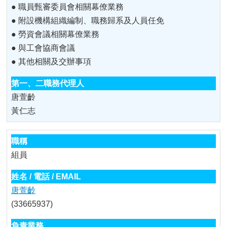
首
● 職員甄審委員會相關幕僚業務
頁
● 附設機構組織編制、職務歸系及人員任免
● 勞資會議相關幕僚業務
myNTU
● 與工會協商會議
● 其他相關及交辦事項
English
唐萱齡
黃仁志
組員
唐萱齡
(33665937)