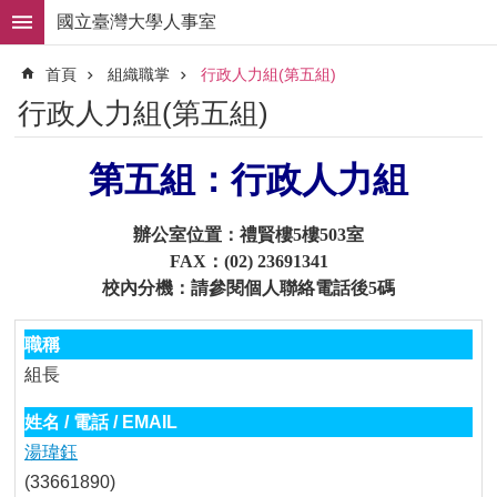
跳到主要內容區塊
國立臺灣大學人事室
進
首頁
組織職掌
行政人力組(第五組)
階
搜
行政人力組(第五組)
尋
求
第五組：行政人力組
職
徵
才
辦公室位置：禮賢樓5樓503室
FAX：(02) 23691341
組
校內分機：請參閱個人聯絡電話後5碼
織
職
掌
組長
人
事
法
湯瑋鈺
規
(33661890)
常