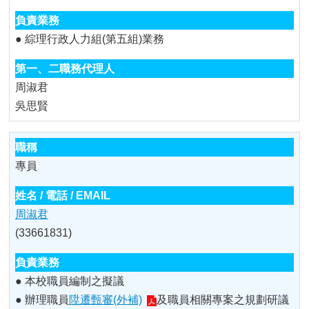
用
表
● 綜理行政人力組(第五組)業務
單
各
類
周淑君
專
吳思賢
區
查
詢
專員
事
項
相
周淑君
關
(33661831)
網
站
● 本校職員編制之擬議
臺
● 辦理職員
陞遷甄審(外補)
及職員相關專案之規劃研議
大