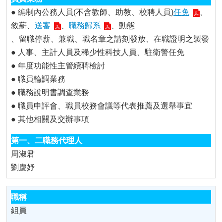
● 編制內公務人員(不含教師、助教、校聘人員)
任免
、
敘薪、
送審
、
職務歸系
、動態
、留職停薪、兼職、職名章之請刻發放、在職證明之製發
● 人事、主計人員及稀少性科技人員、駐衛警任免
● 年度功能性主管續聘檢討
● 職員輪調業務
● 職務說明書調查業務
● 職員申評會、職員校務會議等代表推薦及選舉事宜
● 其他相關及交辦事項
周淑君
劉慶妤
組員