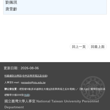
劉佩琪
唐萱齡
回上一頁
回最上面
更新日期
2026-08-06
性騷擾防治專區(含申訴專用電話及信箱)
人事室E-mail：
persadm@ntu.edu.tw
辦公室位置：
禮賢樓5樓(原卓越聯合大樓)(請搭乘商場之反向電梯) ／【醫人組】醫學院校區基
礎醫學大樓209室(
地圖
)
國立臺灣大學人事室 National Taiwan University Personnel
Department