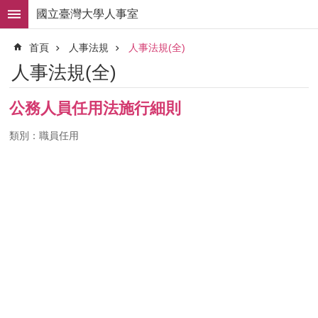
跳到主要內容區塊
國立臺灣大學人事室
進
首頁
人事法規
人事法規(全)
階
搜
人事法規(全)
尋
求
公務人員任用法施行細則
職
徵
類別：職員任用
才
組
織
職
掌
人
事
法
規
常