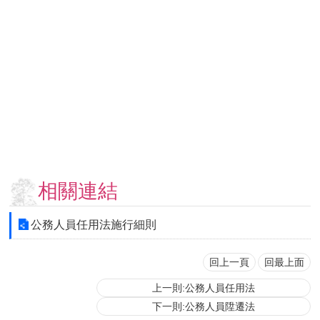
用
表
單
各
類
專
區
查
詢
事
相關連結
項
相
公務人員任用法施行細則
關
網
站
回上一頁
回最上面
上一則:公務人員任用法
臺
下一則:公務人員陞遷法
大