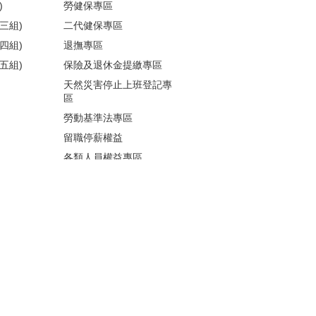
)
勞健保專區
三組)
二代健保專區
四組)
退撫專區
五組)
保險及退休金提繳專區
天然災害停止上班登記專
區
勞動基準法專區
留職停薪權益
各類人員權益專區
性騷擾防治
更多...