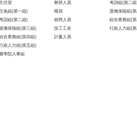
主任室
教研人員
考訓組(第二組
任免組(第一組)
職員
退撫保險組(第
考訓組(第二組)
校聘人員
綜合業務組(第
退撫保險組(第三組)
技工工友
行政人力組(第
綜合業務組(第四組)
計畫人員
行政人力組(第五組)
醫學院人事組
)(請搭乘商場之反向電梯) ／【醫人組】醫學院校區基礎醫學大樓209室(
地圖
)