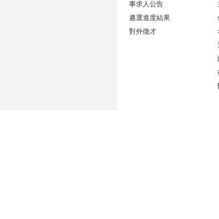
事求人公告
遴選進度結果
對外徵才
更新日期
2026-08-06
性騷擾防治專區(含申訴專用電話及信箱)
人事室E-mail：
persadm@ntu.edu.tw
辦公室位置：
禮賢樓5樓(原卓越聯合大樓