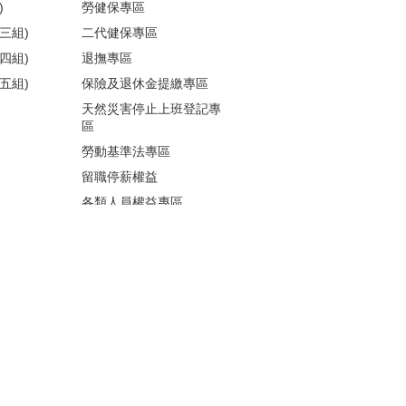
)
勞健保專區
三組)
二代健保專區
四組)
退撫專區
五組)
保險及退休金提繳專區
天然災害停止上班登記專
區
勞動基準法專區
留職停薪權益
各類人員權益專區
性騷擾防治
更多...