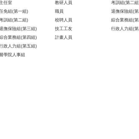
主任室
教研人員
考訓組(第二組
任免組(第一組)
職員
退撫保險組(第
考訓組(第二組)
校聘人員
綜合業務組(第
退撫保險組(第三組)
技工工友
行政人力組(第
綜合業務組(第四組)
計畫人員
行政人力組(第五組)
醫學院人事組
)(請搭乘商場之反向電梯) ／【醫人組】醫學院校區基礎醫學大樓209室(
地圖
)