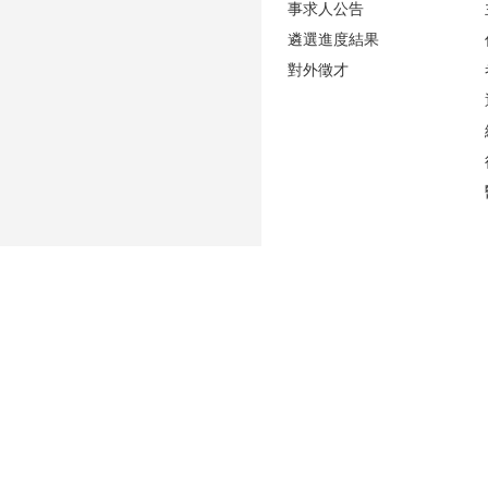
事求人公告
遴選進度結果
對外徵才
更新日期
2026-08-06
性騷擾防治專區(含申訴專用電話及信箱)
人事室E-mail：
persadm@ntu.edu.tw
辦公室位置：
禮賢樓5樓(原卓越聯合大樓