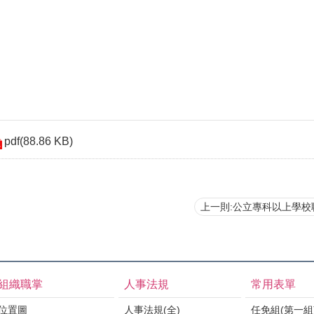
pdf(88.86 KB)
上一則:公立專科以上學校職員
組織職掌
人事法規
常用表單
位置圖
人事法規(全)
任免組(第一組