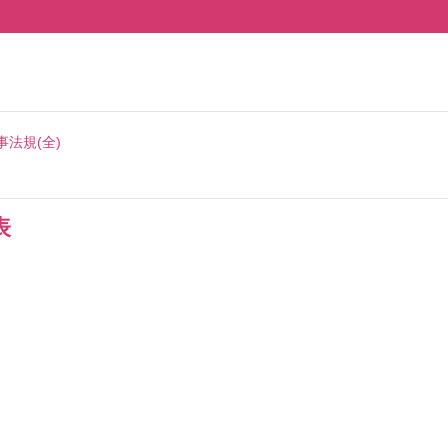
事法規(全)
表