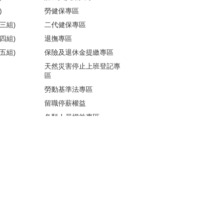
)
勞健保專區
三組)
二代健保專區
四組)
退撫專區
五組)
保險及退休金提繳專區
天然災害停止上班登記專
區
勞動基準法專區
留職停薪權益
各類人員權益專區
性騷擾防治
更多...