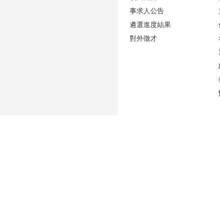
事求人公告
遴選進度結果
對外徵才
更新日期
2026-08-06
性騷擾防治專區(含申訴專用電話及信箱)
人事室E-mail：
persadm@ntu.edu.tw