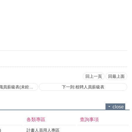
回上一頁
回最上面
薪級表(未銓敘職員)
下一則:校聘人員薪級表
close
各類專區
查詢事項
)
計畫人員用人專區