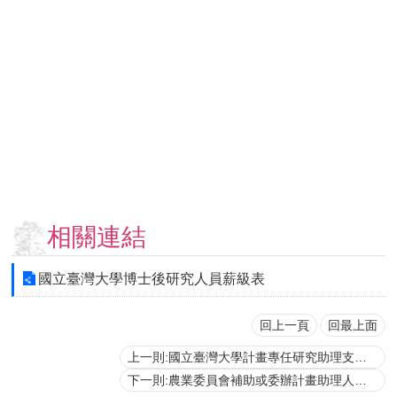
用
表
單
各
類
專
區
查
詢
事
相關連結
項
相
國立臺灣大學博士後研究人員薪級表
關
網
站
回上一頁
回最上面
上一則:國立臺灣大學計畫專任研究助理支給參考表
臺
下一則:農業委員會補助或委辦計畫助理人員工作酬金支給薪點參考表
大