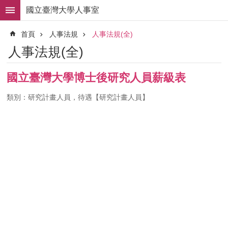
跳到主要內容區塊
國立臺灣大學人事室
進
首頁
人事法規
人事法規(全)
階
搜
人事法規(全)
尋
求
國立臺灣大學博士後研究人員薪級表
職
徵
類別：研究計畫人員，待遇【研究計畫人員】
才
組
織
職
掌
人
事
法
規
常