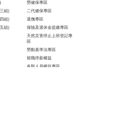
)
勞健保專區
三組)
二代健保專區
四組)
退撫專區
五組)
保險及退休金提繳專區
天然災害停止上班登記專
區
勞動基準法專區
留職停薪權益
各類人員權益專區
性騷擾防治
更多...