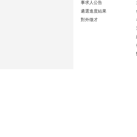
事求人公告
遴選進度結果
對外徵才
更新日期
2026-07-30
性騷擾防治專區(含申訴專用電話及信箱)
人事室E-mail：
persadm@ntu.edu.tw
辦公室位置：
禮賢樓5樓(原卓越聯合大樓