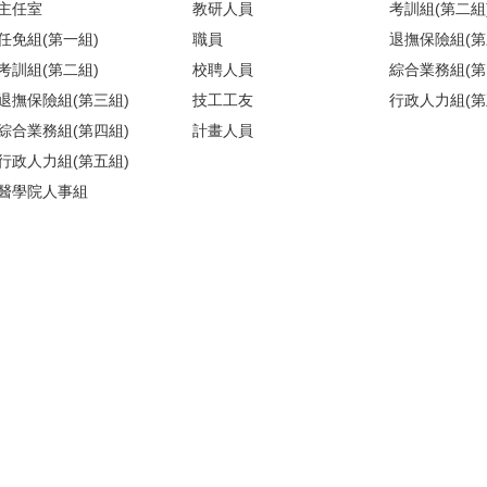
主任室
教研人員
考訓組(第二組
任免組(第一組)
職員
退撫保險組(第
考訓組(第二組)
校聘人員
綜合業務組(第
退撫保險組(第三組)
技工工友
行政人力組(第
綜合業務組(第四組)
計畫人員
行政人力組(第五組)
醫學院人事組
)(請搭乘商場之反向電梯) ／【醫人組】醫學院校區基礎醫學大樓209室(
地圖
)