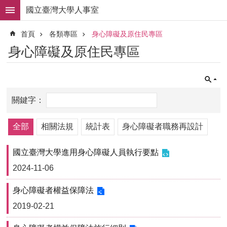
跳到主要內容區塊
國立臺灣大學人事室
進
首頁
各類專區
身心障礙及原住民專區
階
搜
身心障礙及原住民專區
尋
求
職
徵
才
組
全部
相關法規
統計表
身心障礙者職務再設計
織
職
國立臺灣大學進用身心障礙人員執行要點
掌
2024-11-06
人
事
身心障礙者權益保障法
法
2019-02-21
規
常