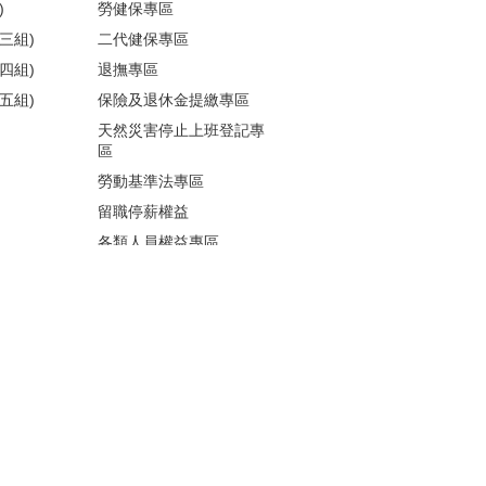
)
勞健保專區
三組)
二代健保專區
四組)
退撫專區
五組)
保險及退休金提繳專區
天然災害停止上班登記專
區
勞動基準法專區
留職停薪權益
各類人員權益專區
性騷擾防治
更多...