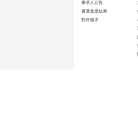
事求人公告
遴選進度結果
對外徵才
更新日期
2026-08-06
性騷擾防治專區(含申訴專用電話及信箱)
人事室E-mail：
persadm@ntu.edu.tw
辦公室位置：
禮賢樓5樓(原卓越聯合大樓