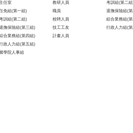
主任室
教研人員
考訓組(第二組
任免組(第一組)
職員
退撫保險組(第
考訓組(第二組)
校聘人員
綜合業務組(第
退撫保險組(第三組)
技工工友
行政人力組(第
綜合業務組(第四組)
計畫人員
行政人力組(第五組)
醫學院人事組
)(請搭乘商場之反向電梯) ／【醫人組】醫學院校區基礎醫學大樓209室(
地圖
)