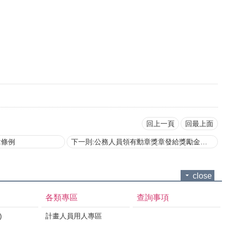
回上一頁
回最上面
章條例
下一則:公務人員領有勳章獎章發給獎勵金實施要點
close
各類專區
查詢事項
)
計畫人員用人專區