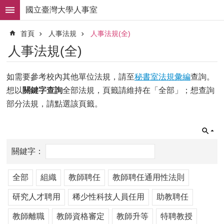
跳到主要內容區塊
國立臺灣大學人事室
進
首頁
人事法規
人事法規(全)
階
搜
人事法規(全)
尋
求
如需要參考校內其他單位法規，請至
秘書室法規彙編
查詢。
職
想以
關鍵字查詢
全部法規，頁籤請維持在「全部」；想查詢
徵
才
部分法規，請點選該頁籤。
組
織
職
掌
人
全部
組織
教師聘任
教師聘任通用性法則
事
法
研究人才聘用
稀少性科技人員任用
助教聘任
規
教師離職
教師資格審定
教師升等
特聘教授
常