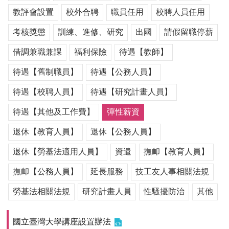
用
教評會設置
校外合聘
職員任用
校聘人員任用
表
單
考核獎懲
訓練、進修、研究
出國
請假留職停薪
各
借調兼職兼課
福利保險
待遇【教師】
類
待遇【舊制職員】
待遇【公務人員】
專
區
待遇【校聘人員】
待遇【研究計畫人員】
查
待遇【其他及工作費】
彈性薪資
詢
事
退休【教育人員】
退休【公務人員】
項
退休【勞基法適用人員】
資遣
撫卹【教育人員】
相
關
撫卹【公務人員】
延長服務
技工友人事相關法規
網
站
勞基法相關法規
研究計畫人員
性騷擾防治
其他
臺
國立臺灣大學講座設置辦法
大