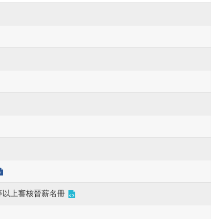
等以上審核晉薪名冊