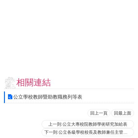
用
表
單
各
類
專
區
查
詢
事
相關連結
項
相
公立學校教師暨助教職務列等表
關
網
站
回上一頁
回最上面
上一則:公立大專校院教師學術研究加給表
臺
下一則:公立各級學校校長及教師兼任主管人員主管職務加給表
大