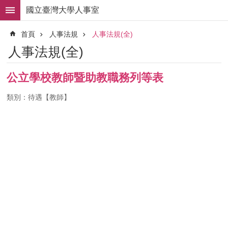
跳到主要內容區塊
國立臺灣大學人事室
進
首頁
人事法規
人事法規(全)
階
搜
人事法規(全)
尋
求
公立學校教師暨助教職務列等表
職
徵
類別：待遇【教師】
才
組
織
職
掌
人
事
法
規
常