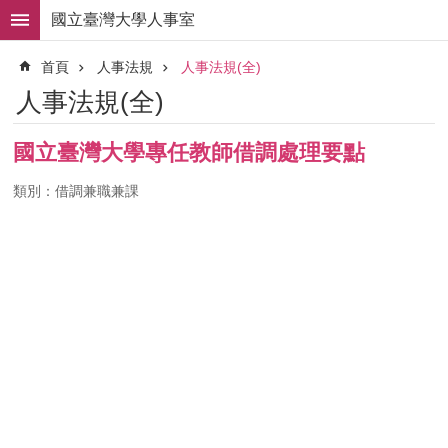
跳到主要內容區塊
國立臺灣大學人事室
進
首頁
人事法規
人事法規(全)
階
搜
人事法規(全)
尋
求
國立臺灣大學專任教師借調處理要點
職
徵
類別：借調兼職兼課
才
組
織
職
掌
人
事
法
規
常