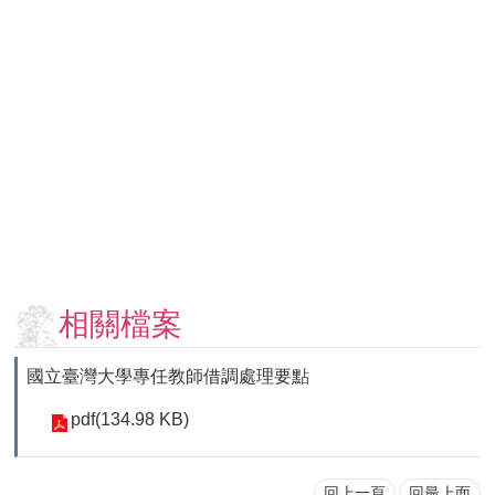
用
表
單
各
類
專
區
查
詢
事
項
相關檔案
相
關
國立臺灣大學專任教師借調處理要點
網
站
pdf(134.98 KB)
臺
大
回上一頁
回最上面