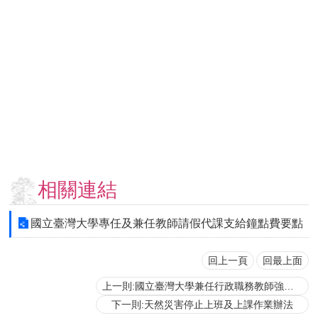
用
表
單
各
類
專
區
查
詢
事
相關連結
項
相
國立臺灣大學專任及兼任教師請假代課支給鐘點費要點
關
網
站
回上一頁
回最上面
上一則:國立臺灣大學兼任行政職務教師強制休假補助費核發要點
臺
下一則:天然災害停止上班及上課作業辦法
大