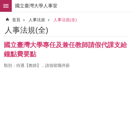
跳到主要內容區塊
國立臺灣大學人事室
進
首頁
人事法規
人事法規(全)
階
搜
人事法規(全)
尋
求
國立臺灣大學專任及兼任教師請假代課支給
職
鐘點費要點
徵
才
類別：待遇【教師】，請假留職停薪
組
織
職
掌
人
事
法
規
常