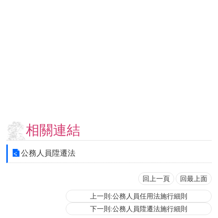
用
表
單
各
類
專
區
查
詢
事
相關連結
項
相
公務人員陞遷法
關
網
站
回上一頁
回最上面
上一則:公務人員任用法施行細則
臺
下一則:公務人員陞遷法施行細則
大