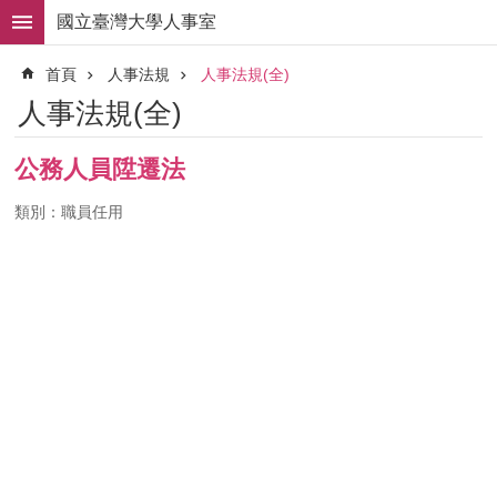
跳到主要內容區塊
國立臺灣大學人事室
進
首頁
人事法規
人事法規(全)
階
搜
人事法規(全)
尋
求
公務人員陞遷法
職
徵
類別：職員任用
才
組
織
職
掌
人
事
法
規
常