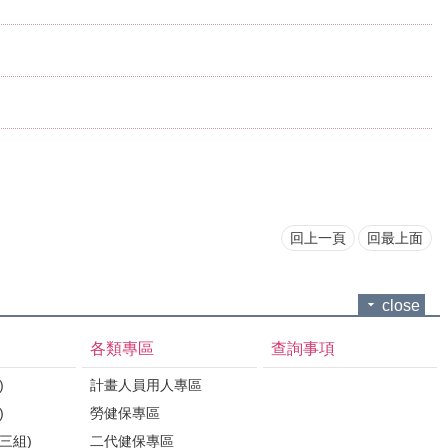
回上一頁
回最上面
close
各類專區
查詢事項
)
計畫人員用人專區
)
勞健保專區
三組)
二代健保專區