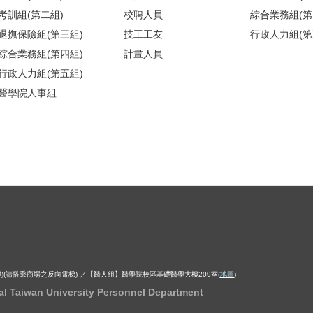
考訓組(第二組)
校聘人員
綜合業務組(第
退撫保險組(第三組)
技工工友
行政人力組(第
綜合業務組(第四組)
計畫人員
行政人力組(第五組)
醫學院人事組
)(請搭乘商場之反向電梯) ／【醫人組】醫學院校區基礎醫學大樓209室(
地圖
)
iwan University Personnel Department