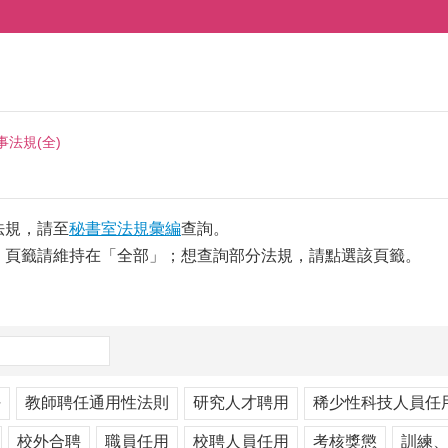
事法規(全)
法規，請至
秘書室法規彙編
查詢。
，頁籤請維持在「全部」；想查詢部分法規，請點選該頁籤。
任
教師聘任通用性法則
研究人才聘用
稀少性科技人員任
校外合聘
職員任用
校聘人員任用
考核獎懲
訓練