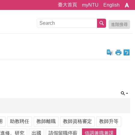
臺大首頁
myNTU
English
進階搜尋
用
助教聘任
教師離職
教師資格審定
教師升等
、進修、研究
出國
請假留職停薪
借調兼職兼課