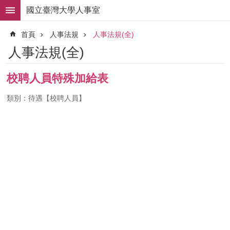
跳到主要內容區塊
國立臺灣大學人事室
進
首頁
人事法規
人事法規(全)
階
搜
人事法規(全)
尋
求
校聘人員特殊加給表
職
徵
類別：待遇【校聘人員】
才
組
織
職
掌
人
事
法
規
常