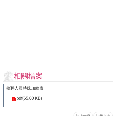
用
表
單
各
類
專
區
查
詢
事
項
相關檔案
相
關
校聘人員特殊加給表
網
站
pdf(65.00 KB)
臺
大
回上一頁
回最上面