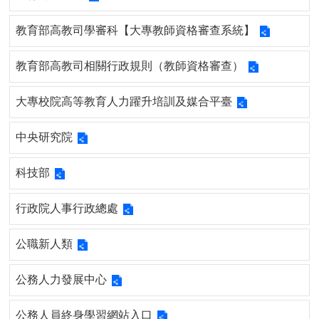
用
表
教育部高教司學審科【大專教師資格審查系統】
單
教育部高教司相關行政規則（教師資格審查）
各
類
專
大專校院高等教育人力躍升培訓及媒合平臺
區
中央研究院
查
詢
事
科技部
項
行政院人事行政總處
相
關
公職新人類
網
站
公務人力發展中心
臺
大
公務人員終身學習網站入口