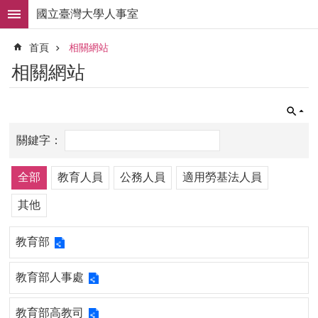
跳到主要內容區塊
國立臺灣大學人事室
進
首頁
相關網站
階
搜
相關網站
尋
求
職
徵
才
組
全部
教育人員
公務人員
適用勞基法人員
織
職
其他
掌
教育部
人
事
法
教育部人事處
規
教育部高教司
常