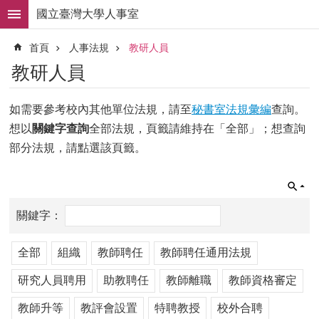
跳到主要內容區塊
國立臺灣大學人事室
進
首頁
人事法規
教研人員
階
搜
教研人員
尋
求
如需要參考校內其他單位法規，請至
秘書室法規彙編
查詢。
職
想以
關鍵字查詢
全部法規，頁籤請維持在「全部」；想查詢
徵
才
部分法規，請點選該頁籤。
組
織
職
掌
人
全部
組織
教師聘任
教師聘任通用法規
事
法
研究人員聘用
助教聘任
教師離職
教師資格審定
規
教師升等
教評會設置
特聘教授
校外合聘
常