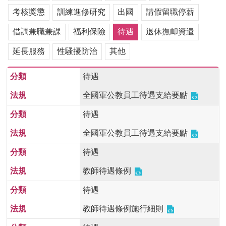
用
考核獎懲
訓練進修研究
出國
請假留職停薪
表
單
借調兼職兼課
福利保險
待遇
退休撫卹資遣
各
延長服務
性騷擾防治
其他
類
專
待遇
區
全國軍公教員工待遇支給要點
查
詢
待遇
事
項
全國軍公教員工待遇支給要點
相
待遇
關
教師待遇條例
網
站
待遇
教師待遇條例施行細則
臺
大