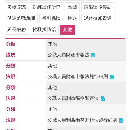
用
考核獎懲
訓練進修研究
出國
請假留職停薪
表
單
借調兼職兼課
福利保險
待遇
退休撫卹資遣
各
延長服務
性騷擾防治
其他
類
專
其他
區
公職人員財產申報法
查
詢
其他
事
項
公職人員財產申報法施行細則
相
其他
關
公職人員利益衝突迴避法
網
站
其他
公職人員利益衝突迴避法施行細則
臺
大