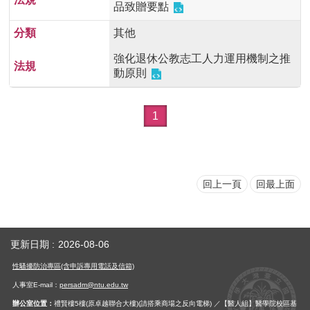
品致贈要點
其他
強化退休公教志工人力運用機制之推
動原則
1
回上一頁
回最上面
更新日期
2026-08-06
性騷擾防治專區(含申訴專用電話及信箱)
人事室E-mail：
persadm@ntu.edu.tw
辦公室位置：
禮賢樓5樓(原卓越聯合大樓)(請搭乘商場之反向電梯) ／【醫人組】醫學院校區基