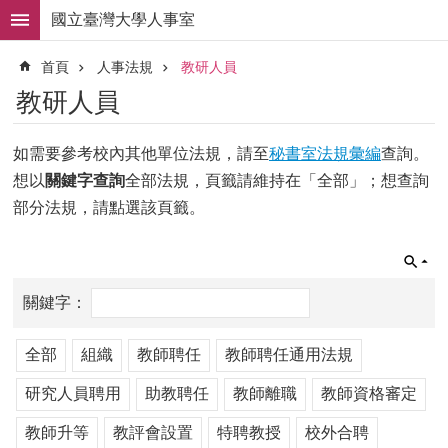
跳到主要內容區塊
國立臺灣大學人事室
進
首頁
人事法規
教研人員
階
搜
教研人員
尋
求
如需要參考校內其他單位法規，請至
秘書室法規彙編
查詢。
職
想以
關鍵字查詢
全部法規，頁籤請維持在「全部」；想查詢
徵
才
部分法規，請點選該頁籤。
組
織
職
掌
人
全部
組織
教師聘任
教師聘任通用法規
事
法
研究人員聘用
助教聘任
教師離職
教師資格審定
規
教師升等
教評會設置
特聘教授
校外合聘
常