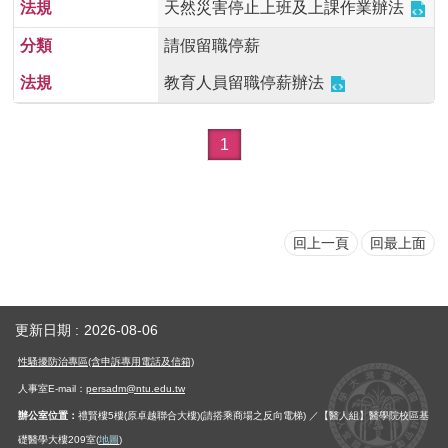
天然災害停止上班及上課作業辦法
首
頁
請假留職停薪
myNTU
教育人員留職停薪辦法
English
1
回上一頁
回最上面
更新日期
2026-08-06
性騷擾防治專區(含申訴專用電話及信箱)
人事室E-mail：
persadm@ntu.edu.tw
辦公室位置：
禮賢樓5樓(原卓越聯合大樓)(請搭乘商場之反向電梯) ／【醫人組】醫學院校區基
礎醫學大樓209室(
地圖
)