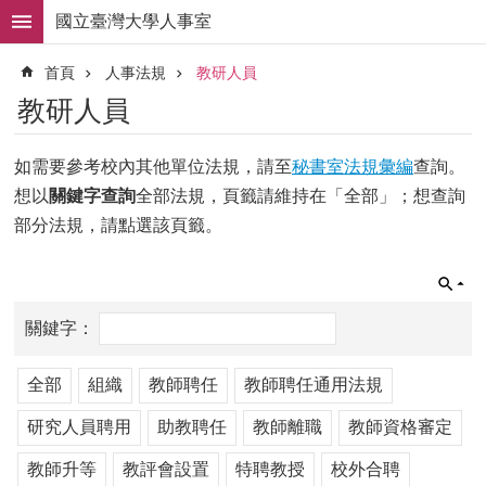
跳到主要內容區塊
國立臺灣大學人事室
進
首頁
人事法規
教研人員
階
搜
教研人員
尋
求
如需要參考校內其他單位法規，請至
秘書室法規彙編
查詢。
職
想以
關鍵字查詢
全部法規，頁籤請維持在「全部」；想查詢
徵
才
部分法規，請點選該頁籤。
組
織
職
掌
人
全部
組織
教師聘任
教師聘任通用法規
事
法
研究人員聘用
助教聘任
教師離職
教師資格審定
規
教師升等
教評會設置
特聘教授
校外合聘
常