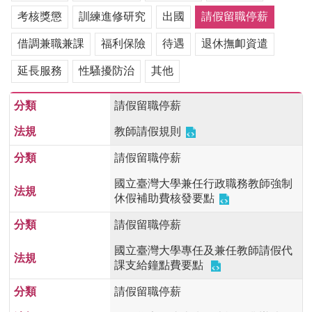
用
考核獎懲
訓練進修研究
出國
請假留職停薪
表
單
借調兼職兼課
福利保險
待遇
退休撫卹資遣
各
延長服務
性騷擾防治
其他
類
專
請假留職停薪
區
教師請假規則
查
詢
請假留職停薪
事
項
國立臺灣大學兼任行政職務教師強制
休假補助費核發要點
相
關
請假留職停薪
網
國立臺灣大學專任及兼任教師請假代
站
課支給鐘點費要點
臺
請假留職停薪
大