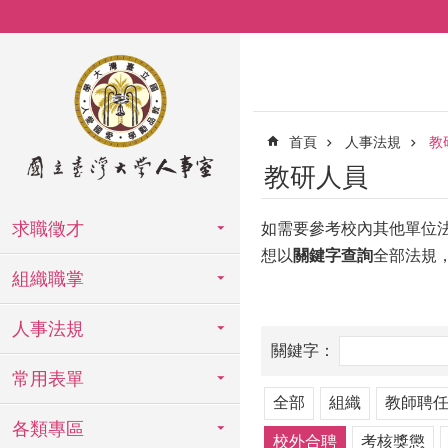
跳到主要內容區塊
首頁
人事法規
教
教研人員
求職徵才
如需要參考校內其他單位
想以
關鍵字查詢
全部法規
組織職掌
人事法規
常用表單
全部
組織
教師聘
各類專區
校外合聘
考核獎懲