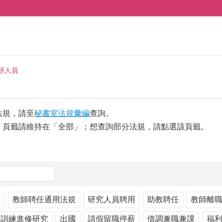
研人員
法規，請至
秘書室法規彙編
查詢。
，頁籤請維持在「全部」；想查詢部分法規，請點選該頁籤。
任
教師聘任通用法規
研究人員聘用
助教聘任
教師離
訓練進修研究
出國
請假留職停薪
借調兼職兼課
福