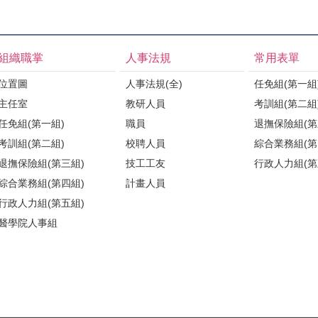
組織職掌
人事法規
常用表單
位置圖
人事法規(全)
任免組(第一組
主任室
教研人員
考訓組(第二組
任免組(第一組)
職員
退撫保險組(第
考訓組(第二組)
校聘人員
綜合業務組(第
退撫保險組(第三組)
技工工友
行政人力組(第
綜合業務組(第四組)
計畫人員
行政人力組(第五組)
醫學院人事組