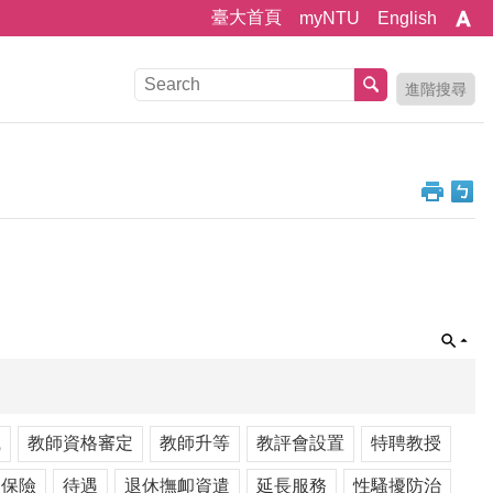
臺大首頁
myNTU
English
進階搜尋
職
教師資格審定
教師升等
教評會設置
特聘教授
利保險
待遇
退休撫卹資遣
延長服務
性騷擾防治