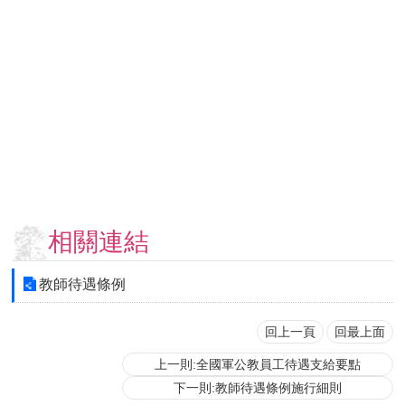
用
表
單
各
類
專
區
查
詢
事
相關連結
項
相
教師待遇條例
關
網
站
回上一頁
回最上面
上一則:全國軍公教員工待遇支給要點
臺
下一則:教師待遇條例施行細則
大