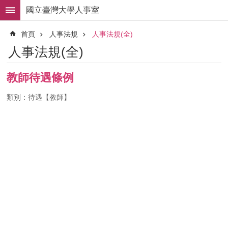
跳到主要內容區塊
國立臺灣大學人事室
進
首頁
人事法規
人事法規(全)
階
搜
人事法規(全)
尋
求
教師待遇條例
職
徵
類別：待遇【教師】
才
組
織
職
掌
人
事
法
規
常