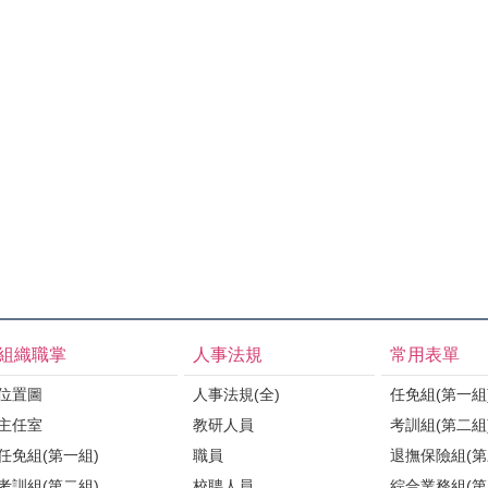
組織職掌
人事法規
常用表單
位置圖
人事法規(全)
任免組(第一組
主任室
教研人員
考訓組(第二組
任免組(第一組)
職員
退撫保險組(第
考訓組(第二組)
校聘人員
綜合業務組(第