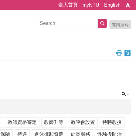
臺大首頁
myNTU
English
進階搜尋
職
教師資格審定
教師升等
教評會設置
特聘教授
利保險
待遇
退休撫卹資遣
延長服務
性騷擾防治