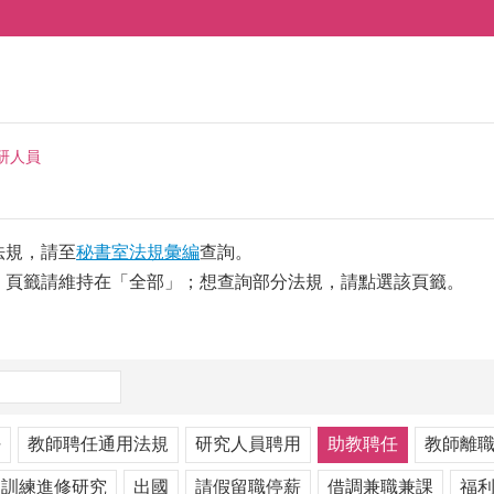
研人員
法規，請至
秘書室法規彙編
查詢。
，頁籤請維持在「全部」；想查詢部分法規，請點選該頁籤。
任
教師聘任通用法規
研究人員聘用
助教聘任
教師離
訓練進修研究
出國
請假留職停薪
借調兼職兼課
福