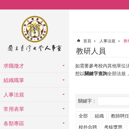
跳到主要內容區塊
首頁
人事法規
教
教研人員
求職徵才
如需要參考校內其他單位
想以
關鍵字查詢
全部法規
組織職掌
人事法規
常用表單
全部
組織
教師聘
各類專區
校外合聘
考核獎懲