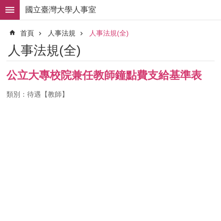
跳到主要內容區塊
國立臺灣大學人事室
進
首頁
人事法規
人事法規(全)
階
搜
人事法規(全)
尋
求
公立大專校院兼任教師鐘點費支給基準表
職
徵
類別：待遇【教師】
才
組
織
職
掌
人
事
法
規
常