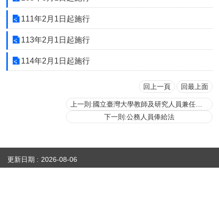
首
頁
111年2月1日起施行
113年2月1日起施行
myNTU
114年2月1日起施行
English
回上一頁
回最上面
上一則:國立臺灣大學教師及研究人員兼任功能性主管職務工作費給與要點
下一則:公務人員俸給法
更新日期
2026-08-06
性騷擾防治專區(含申訴專用電話及信箱)
人事室E-mail：
persadm@ntu.edu.tw
辦公室位置：
禮賢樓5樓(原卓越聯合大樓)(請搭乘商場之反向電梯) ／【醫人組】醫學院校區基
礎醫學大樓209室(
地圖
)