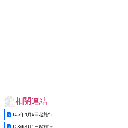
用
表
單
各
類
專
區
查
詢
事
項
相
關
網
相關連結
站
105年4月6日起施行
臺
大
108年8月1日起施行