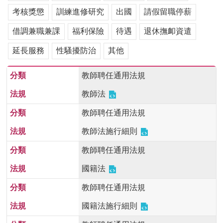
用
考核獎懲
訓練進修研究
出國
請假留職停薪
表
單
借調兼職兼課
福利保險
待遇
退休撫卹資遣
各
延長服務
性騷擾防治
其他
類
專
教師聘任通用法規
區
教師法
查
詢
教師聘任通用法規
事
項
教師法施行細則
相
教師聘任通用法規
關
國籍法
網
站
教師聘任通用法規
國籍法施行細則
臺
大