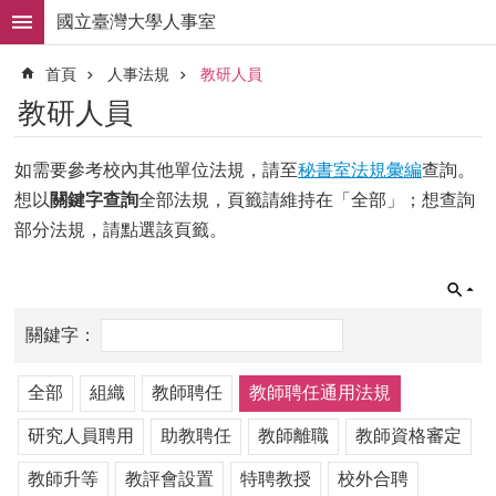
跳到主要內容區塊
國立臺灣大學人事室
進
首頁
人事法規
教研人員
階
搜
教研人員
尋
求
如需要參考校內其他單位法規，請至
秘書室法規彙編
查詢。
職
想以
關鍵字查詢
全部法規，頁籤請維持在「全部」；想查詢
徵
才
部分法規，請點選該頁籤。
組
織
職
掌
人
全部
組織
教師聘任
教師聘任通用法規
事
法
研究人員聘用
助教聘任
教師離職
教師資格審定
規
教師升等
教評會設置
特聘教授
校外合聘
常