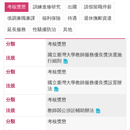
用
考核獎懲
訓練進修研究
出國
請假留職停薪
表
單
借調兼職兼課
福利保險
待遇
退休撫卹資遣
各
延長服務
性騷擾防治
其他
類
專
考核獎懲
區
國立臺灣大學教師服務優良獎決選施
查
行細則
詢
事
考核獎懲
項
國立臺灣大學教師服務優良獎設置辦
相
法
關
網
考核獎懲
站
教師因公涉訟輔助辦法
臺
考核獎懲
大