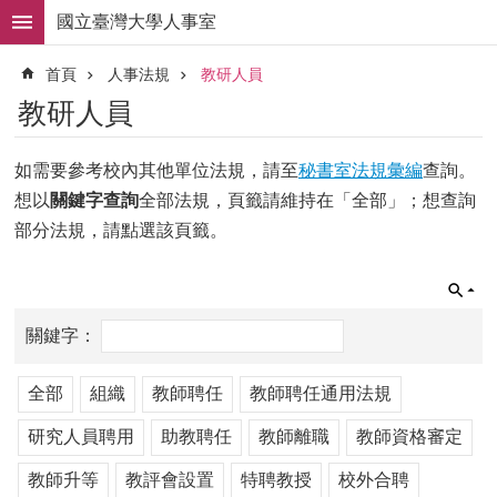
跳到主要內容區塊
國立臺灣大學人事室
進
首頁
人事法規
教研人員
階
搜
教研人員
尋
求
如需要參考校內其他單位法規，請至
秘書室法規彙編
查詢。
職
想以
關鍵字查詢
全部法規，頁籤請維持在「全部」；想查詢
徵
才
部分法規，請點選該頁籤。
組
織
職
掌
人
全部
組織
教師聘任
教師聘任通用法規
事
法
研究人員聘用
助教聘任
教師離職
教師資格審定
規
教師升等
教評會設置
特聘教授
校外合聘
常