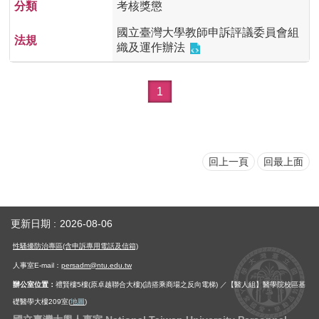
考核獎懲
國立臺灣大學教師申訴評議委員會組
織及運作辦法
1
回上一頁
回最上面
更新日期
2026-08-06
性騷擾防治專區(含申訴專用電話及信箱)
人事室E-mail：
persadm@ntu.edu.tw
辦公室位置：
禮賢樓5樓(原卓越聯合大樓)(請搭乘商場之反向電梯) ／【醫人組】醫學院校區基
礎醫學大樓209室(
地圖
)