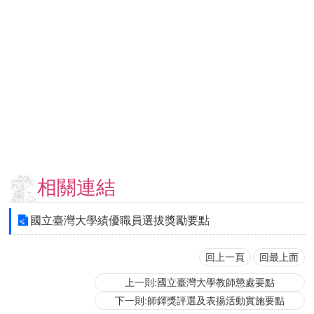
用
表
單
各
類
專
區
查
詢
事
相關連結
項
相
國立臺灣大學績優職員選拔獎勵要點
關
網
站
回上一頁
回最上面
上一則:國立臺灣大學教師懲處要點
臺
下一則:師鐸獎評選及表揚活動實施要點
大