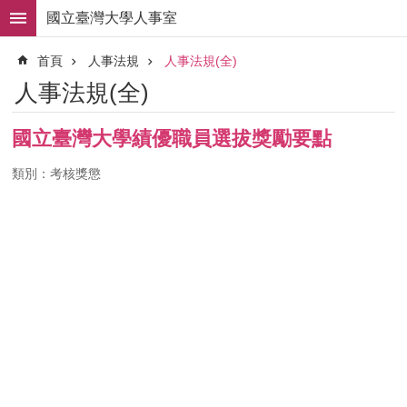
跳到主要內容區塊
國立臺灣大學人事室
進
首頁
人事法規
人事法規(全)
階
搜
人事法規(全)
尋
求
國立臺灣大學績優職員選拔獎勵要點
職
徵
類別：考核獎懲
才
組
織
職
掌
人
事
法
規
常