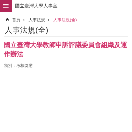
跳到主要內容區塊
國立臺灣大學人事室
進
首頁
人事法規
人事法規(全)
階
搜
人事法規(全)
尋
求
國立臺灣大學教師申訴評議委員會組織及運
職
作辦法
徵
才
類別：考核獎懲
組
織
職
掌
人
事
法
規
常