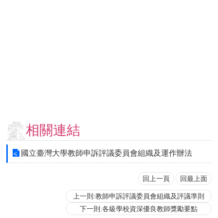
用
表
單
各
類
專
區
查
詢
事
相關連結
項
相
國立臺灣大學教師申訴評議委員會組織及運作辦法
關
網
站
回上一頁
回最上面
上一則:教師申訴評議委員會組織及評議準則
臺
下一則:各級學校資深優良教師獎勵要點
大