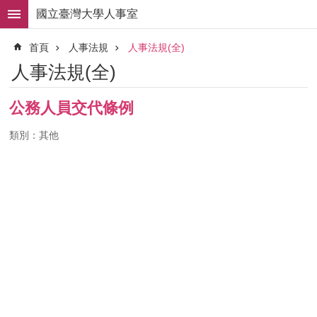
跳到主要內容區塊
國立臺灣大學人事室
進
首頁
人事法規
人事法規(全)
階
搜
人事法規(全)
尋
求
公務人員交代條例
職
徵
類別：其他
才
組
織
職
掌
人
事
法
規
常