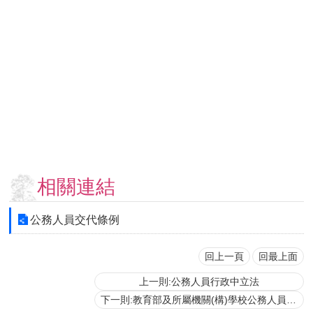
用
表
單
各
類
專
區
查
詢
事
相關連結
項
相
公務人員交代條例
關
網
站
回上一頁
回最上面
上一則:公務人員行政中立法
臺
下一則:教育部及所屬機關(構)學校公務人員交代條例施行細則
大