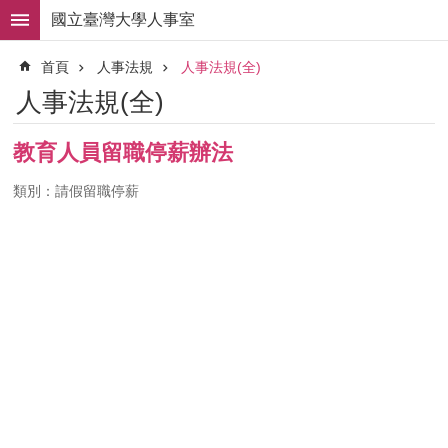
跳到主要內容區塊
國立臺灣大學人事室
進
首頁
人事法規
人事法規(全)
階
搜
人事法規(全)
尋
求
教育人員留職停薪辦法
職
徵
類別：請假留職停薪
才
組
織
職
掌
人
事
法
規
常