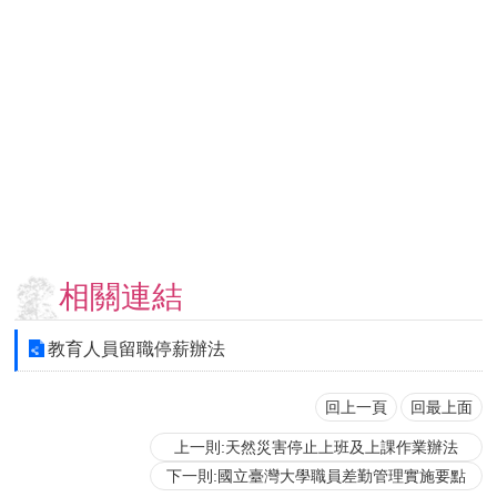
用
表
單
各
類
專
區
查
詢
事
相關連結
項
相
教育人員留職停薪辦法
關
網
站
回上一頁
回最上面
上一則:天然災害停止上班及上課作業辦法
臺
下一則:國立臺灣大學職員差勤管理實施要點
大