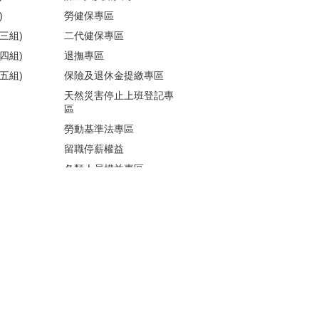
)
勞健保專區
三組)
二代健保專區
四組)
退撫專區
五組)
保險及退休金提繳專區
天然災害停止上班登記專
區
勞動基準法專區
留職停薪權益
各類人員權益專區
性騷擾防治
更多...