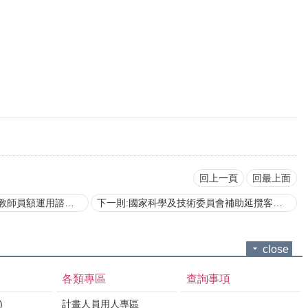
回上一頁
回最上面
運用諮詢小組設置要點
下一則:國家科學及技術委員會補助延攬客座科技人才作業要點
close
各類專區
查詢事項
)
計畫人員用人專區