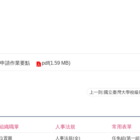
pdf(1.59 MB)
申請作業要點
上一則:國立臺灣大學校級教師員額
組織職掌
人事法規
常用表單
位置圖
人事法規(全)
任免組(第一組