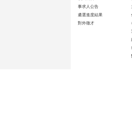
事求人公告
遴選進度結果
對外徵才
更新日期
2026-08-06
性騷擾防治專區(含申訴專用電話及信箱)
人事室E-mail：
persadm@ntu.edu.tw