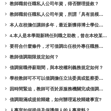
教師職前任職私人公司年資，得否辦理提敘？
用
表
教師職前任職私人公司年資，所謂「具有規模」，是如何認定？
單
各
本人在校擔任講師多年，最近新獲得博士學位，可否申請辦理改敘薪級？
類
專
4.本人是本學期新聘任到職之助教，曾在本校某系擔任計畫之研究助理三年，可否申請辦理提敘薪級？
區
要符合什麼條件，才可借調出任校外專任職務？需經過何種程序？
查
詢
教師借調期限規定如何？
事
項
借調留職停薪期間，與本校權利義務規定如何？
相
學校教師可不可以借調擔任立法委員或監察委員？
關
網
因時間緊迫，教師可否於原服務機關完成借調程序之前即先行前往借調機關任職？
站
借調期滿或提前歸建，如何辦理返校歸建事宜?
臺
大
人事室如何提供及保護個人的人事資料？