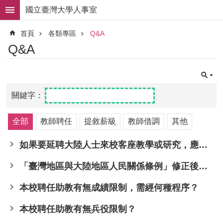
跳到主要內容區塊
國立臺灣大學人事室
進
首頁
各類專區
Q&A
階
搜
Q&A
尋
求
職
徵
才
全部
教師聘任
提敘薪級
教師借調
其他
組
織
職
如果要延聘大陸人士來校客座教學或研究，應如何辦理？
掌
「臺灣地區與大陸地區人民關係條例」修正後，得否聘任大陸地區人民擔任專任教師，並辦理教師資格審查？
人
事
本校聘任助教有無成績限制，需經何種程序？
法
規
本校聘任助教有無兵役限制？
常