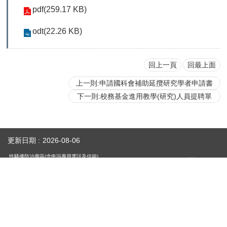
首
pdf(259.17 KB)
頁
odt(22.26 KB)
myNTU
回上一頁
回最上面
English
上一則:申請國科會補助延攬研究學者申請書
下一則:校務基金進用教學(研究)人員提聘單
更新日期
2026-08-06
性騷擾防治專區(含申訴專用電話及信箱)
人事室E-mail：
persadm@ntu.edu.tw
辦公室位置：
禮賢樓5樓(原卓越聯合大樓)(請搭乘商場之反向電梯) ／【醫人組】醫學院校區基
礎醫學大樓209室(
地圖
)
國立臺灣大學人事室 National Taiwan University Personnel
Department