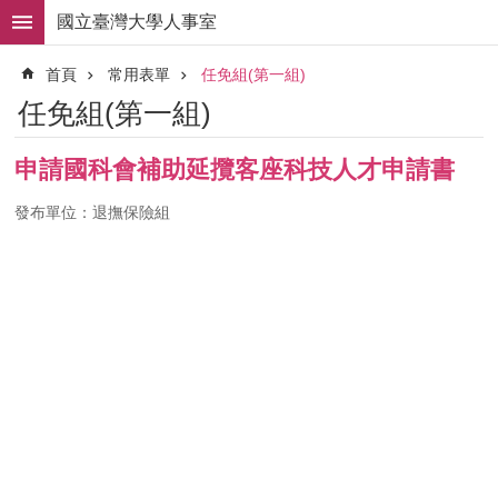
跳到主要內容區塊
國立臺灣大學人事室
進
首頁
常用表單
任免組(第一組)
階
搜
任免組(第一組)
尋
求
申請國科會補助延攬客座科技人才申請書
職
徵
發布單位：退撫保險組
才
組
織
職
掌
人
事
法
規
常