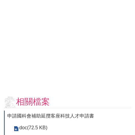
用
表
單
各
類
專
區
查
詢
事
項
相
關
相關檔案
網
站
申請國科會補助延攬客座科技人才申請書
臺
doc(72.5 KB)
大