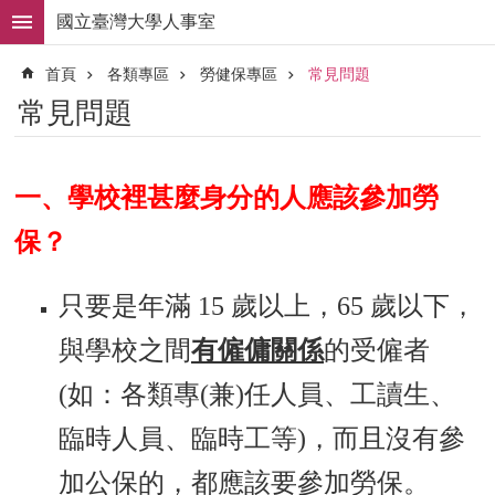
跳到主要內容區塊
國立臺灣大學人事室
進
首頁
各類專區
勞健保專區
常見問題
階
搜
常見問題
尋
求
職
一、學校裡甚麼身分的人應該參加勞
徵
才
保？
組
織
只要是年滿 15 歲以上，65 歲以下，
職
掌
與學校之間
有僱傭關係
的受僱者
人
(如：各類專(兼)任人員、工讀生、
事
法
臨時人員、臨時工等)，而且沒有參
規
加公保的，都應該要參加勞保。
常