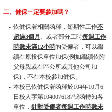
用
表
二、健保ㄧ定要參加嗎？
單
各
依健保署相關函釋，短期性工作
不
類
專
超過3個月
、或者部分工時
每週工作
區
時數未滿12小時
的受僱者，可以繼
查
詢
續在原投保單位加保(例如繼續依附
事
父母親或在區公所或其他公司加
項
相
保)，不在本校參加健保。
關
本校已依健保署函釋於104年10月6
網
站
日校人字第1040076187號函轉知各
臺
單位，
針對受僱者每週工作時數未
大