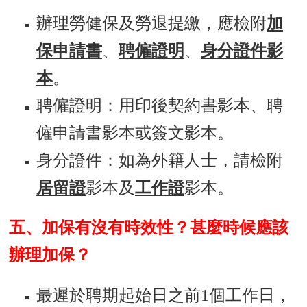
辦理勞健保及勞退提繳，應檢附
加
保申請書
、
聘僱證明
、
身分證件影
本
。
聘僱證明：用印後契約書影本、聘
僱申請書影本或簽文影本。
身分證件：如為外籍人士，請檢附
居留證
影本及
工作證
影本。
五、加保有沒有時效性？甚麼時候應該
辦理加保？
最遲於聘期起始日之前1個工作日，