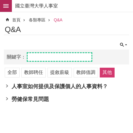
跳到主要內容區塊
國立臺灣大學人事室
進
首頁
各類專區
Q&A
階
搜
Q&A
尋
求
職
徵
才
全部
教師聘任
提敘薪級
教師借調
其他
組
織
職
人事室如何提供及保護個人的人事資料？
掌
勞健保常見問題
人
事
法
規
常