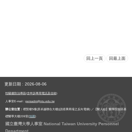
用
表
單
各
類
專
區
回上一頁
回最上面
查
詢
事
項
更新日期
2026-08-06
相
性騷擾防治專區(含申訴專用電話及信箱)
關
網
人事室E-mail：
persadm@ntu.edu.tw
站
辦公室位置：
禮賢樓5樓(原卓越聯合大樓)(請搭乘商場之反向電梯) ／【醫人組】醫學院校區基
礎醫學大樓209室(
地圖
)
臺
國立臺灣大學人事室 National Taiwan University Personnel
大
Department