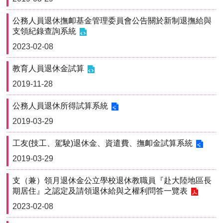
用
表
公務人員退休撫卹基金管理委員會公告關於新制退撫給與
單
支領紀錄查詢系統
2023-02-08
各
類
教育人員退休金試算
專
區
2019-11-28
查
公務人員退休所得試算系統
詢
事
2019-03-29
項
工友(技工、駕駛)退休金、資遣費、撫卹金試算系統
相
2019-03-29
關
網
支（兼）領月退休金公立學校退休教職員『赴大陸地區長
站
期居住』之認定及請領退休給與之權利問答一覽表
2023-02-08
臺
大