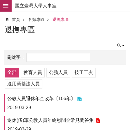
跳到主要內容區塊
國立臺灣大學人事室
進
首頁
各類專區
退撫專區
階
搜
退撫專區
尋
求
職
徵
才
組
全部
教育人員
公務人員
技工工友
織
職
適用勞基法人員
掌
公教人員退休年金改革〔106年〕
人
事
2019-03-29
法
規
退休(伍)軍公教人員年終慰問金常見問答集
2019-03-29
常